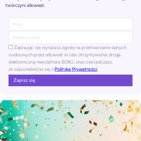
twórczyni alloweat.
A
l
t
e
Zapisując się wyrażasz zgodę na przetwarzanie danych
r
osobowych przez alloweat w celu otrzymywania drogą
n
elektroniczną newslettera BDBG, oraz oświadczasz,
a
że zapoznałeś/aś się z
Polityką Prywatności
.
t
i
v
e
: