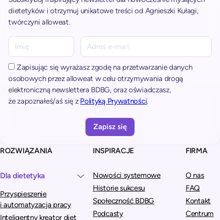
dietetyków i otrzymuj unikatowe treści od Agnieszki Kułagi,
twórczyni alloweat.
A
l
t
Zapisując się wyrażasz zgodę na przetwarzanie danych
e
osobowych przez alloweat w celu otrzymywania drogą
r
elektroniczną newslettera BDBG, oraz oświadczasz,
n
że zapoznałeś/aś się z
Polityką Prywatności
.
a
t
i
v
ROZWIĄZANIA
INSPIRACJE
FIRMA
e
:
Dla dietetyka
Nowości systemowe
O nas
Historie sukcesu
FAQ
Przyspieszenie
Społeczność BDBG
Kontakt
i automatyzacja pracy
Podcasty
Centrum
Inteligentny kreator diet