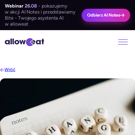
Webinar
26.08
- pokazujemy
w akcji AI Notes i przedstawiamy
Odbierz AI Notes
Bite - Twojego asystenta AI
w alloweat
Wróć