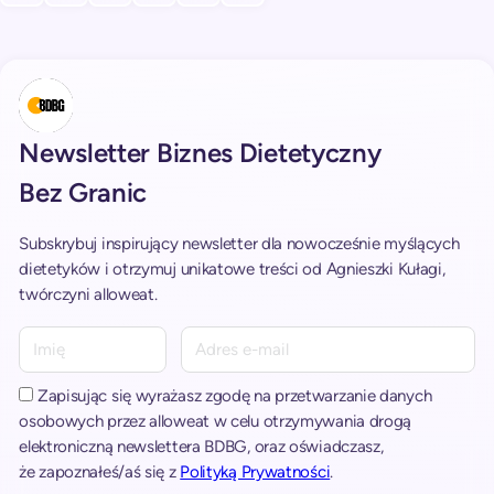
Newsletter Biznes Dietetyczny
Bez Granic
Subskrybuj inspirujący newsletter dla nowocześnie myślących
dietetyków i otrzymuj unikatowe treści od Agnieszki Kułagi,
twórczyni alloweat.
A
l
t
Zapisując się wyrażasz zgodę na przetwarzanie danych
e
osobowych przez alloweat w celu otrzymywania drogą
r
elektroniczną newslettera BDBG, oraz oświadczasz,
n
że zapoznałeś/aś się z
Polityką Prywatności
.
a