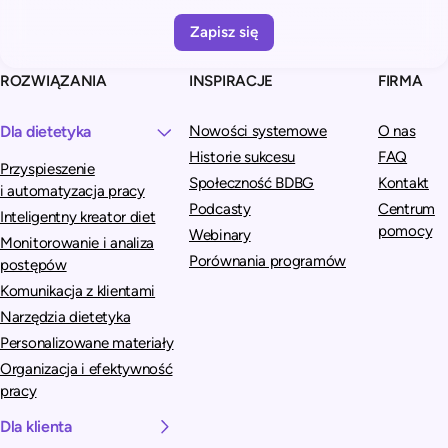
t
i
v
ROZWIĄZANIA
INSPIRACJE
FIRMA
e
:
Dla dietetyka
Nowości systemowe
O nas
Historie sukcesu
FAQ
Przyspieszenie
Społeczność BDBG
Kontakt
i automatyzacja pracy
Podcasty
Centrum
Inteligentny kreator diet
pomocy
Webinary
Monitorowanie i analiza
Porównania programów
postępów
Komunikacja z klientami
Narzędzia dietetyka
Personalizowane materiały
Organizacja i efektywność
pracy
Dla klienta