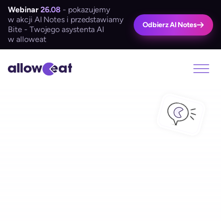
Webinar
26.08
- pokazujemy
w akcji AI Notes i przedstawiamy
Odbierz AI Notes
Bite - Twojego asystenta AI
w alloweat