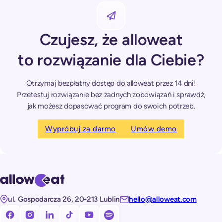
Czujesz, że alloweat
to rozwiązanie dla Ciebie?
Otrzymaj bezpłatny dostęp do alloweat przez 14 dni!
Przetestuj rozwiązanie bez żadnych zobowiązań i sprawdź,
jak możesz dopasować program do swoich potrzeb.
Wypróbuj za darmo
Umów demo
ul. Gospodarcza 26, 20-213 Lublin
hello@alloweat.com
Obserwuj nas na facebooku!
Obserwuj nas na Instagramie!
Obserwuj nas na LinkedIn!
Obserwuj nas na TikToku!
Subskrybuj nasz kanał na Youtube!
Subskrybuj nasz kanał na Spotify!