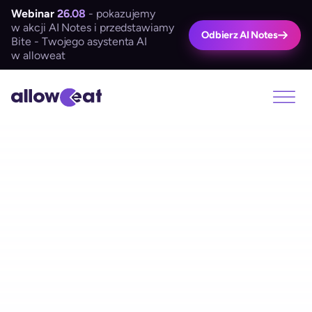
Webinar
26.08
- pokazujemy
w akcji AI Notes i przedstawiamy
Odbierz AI Notes
Bite - Twojego asystenta AI
w alloweat