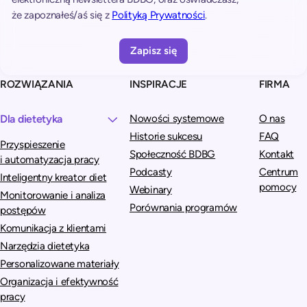
n
że zapoznałeś/aś się z
Polityką Prywatności
.
a
t
i
v
ROZWIĄZANIA
INSPIRACJE
FIRMA
e
:
Dla dietetyka
Nowości systemowe
O nas
Historie sukcesu
FAQ
Przyspieszenie
Społeczność BDBG
Kontakt
i automatyzacja pracy
Podcasty
Centrum
Inteligentny kreator diet
pomocy
Webinary
Monitorowanie i analiza
Porównania programów
postępów
Komunikacja z klientami
Narzędzia dietetyka
Personalizowane materiały
Organizacja i efektywność
pracy