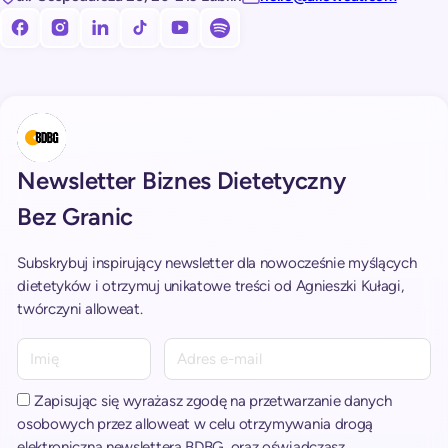
Obserwuj nas na facebooku!
Obserwuj nas na Instagramie!
Obserwuj nas na LinkedIn!
Obserwuj nas na TikToku!
Subskrybuj nasz kanał na Youtube!
Subskrybuj nasz kanał na Spotify!
Newsletter Biznes Dietetyczny
Bez Granic
Subskrybuj inspirujący newsletter dla nowocześnie myślących
dietetyków i otrzymuj unikatowe treści od Agnieszki Kułagi,
twórczyni alloweat.
A
l
t
Zapisując się wyrażasz zgodę na przetwarzanie danych
e
osobowych przez alloweat w celu otrzymywania drogą
r
elektroniczną newslettera BDBG, oraz oświadczasz,