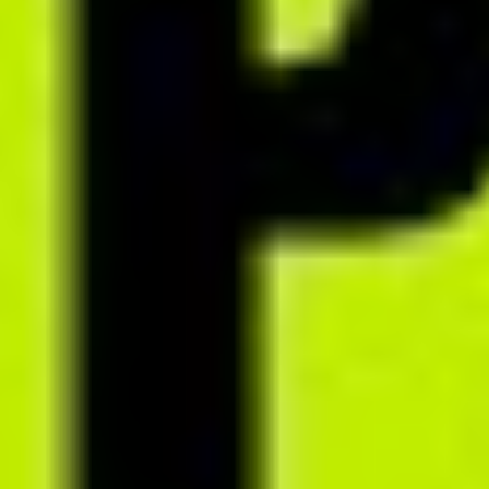
PDF
Twórz spersonalizowane
dokumenty PDF
Generuj programy żywieniowe, które zachwycą estetyką –
ze zdjęciami przepisów i atrakcyjnymi wizualnie materiałami
edukacyjnymi. Wybierz kolor motywu przewodniego oraz okładkę
dokumentu spośród 20 systemowych propozycji.
Pobierz przykładowy PDF