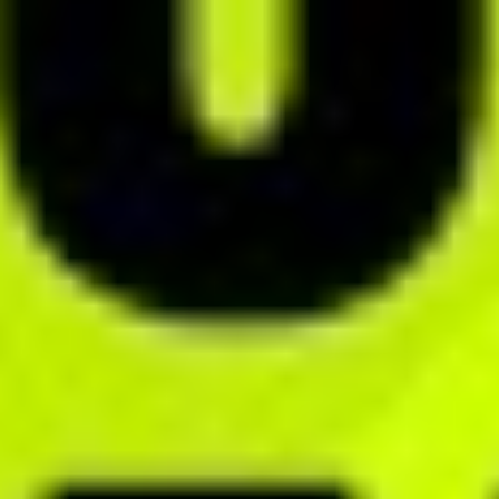
nie odkładam tego na później,
bo tworzenie ich w alloweat
to czysta przyjemność!
Paulina Pilarska
Dietetyczka kliniczna
CHAT
Usprawnij komunikację
z klientami
Wykorzystaj wygodny chat systemowy lub dedykowaną aplikację
mobilną dla dietetyka, żeby utrzymać kontakt z klientami zawsze,