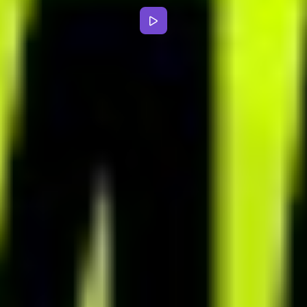
gdy tego potrzebują. Wymieniaj wiadomości tekstowe, nagrywaj
wiadomości głosowe i przesyłaj pliki.
INTERAKTYWNA APLIKACJA MOBILNA