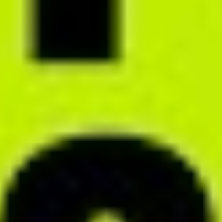
MODUŁ MONITORINGU
Śledź postępy klientów
Analizuj posiłki swoich klientów oraz ewentualne dolegliwości
w module monitoringu. Czuwaj nad przebiegiem współpracy
w czasie rzeczywistym i reaguj na bieżąco na potrzeby klientów.
Zapobiegaj urywającym się współpracom i zwiększ skuteczność
procesu dietetycznego.