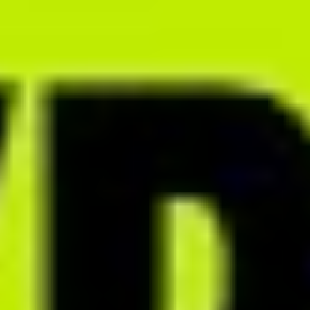
BIZNES DIETETYCZNY BEZ GRANIC
Jak uporządkować swoją
pracę i odzyskać czas?
Poznaj sprawdzone sposoby, które pomogą Ci lepiej zarządzać
procesem dietetycznym i zmniejszyć ilość czasu poświęcanego
na powtarzalne czynności.