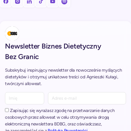
Obserwuj nas na facebooku!
Obserwuj nas na Instagramie!
Obserwuj nas na LinkedIn!
Obserwuj nas na TikToku!
Subskrybuj nasz kanał na Youtube!
Subskrybuj nasz kanał na Spotify!
Newsletter Biznes Dietetyczny
Bez Granic
Subskrybuj inspirujący newsletter dla nowocześnie myślących
dietetyków i otrzymuj unikatowe treści od Agnieszki Kułagi,
twórczyni alloweat.
A
l
t
Zapisując się wyrażasz zgodę na przetwarzanie danych
e
osobowych przez alloweat w celu otrzymywania drogą
r
elektroniczną newslettera BDBG, oraz oświadczasz,
n
że zapoznałeś/aś się z
Polityką Prywatności
.