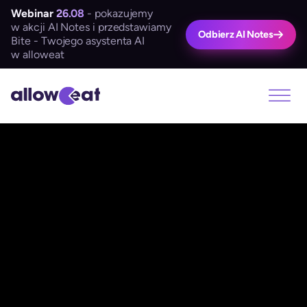
Webinar
26.08
- pokazujemy
w akcji AI Notes i przedstawiamy
Odbierz AI Notes
Bite - Twojego asystenta AI
w alloweat
JESTEŚ DIETETYKIEM KLINICZNYM?
Dowiedz się, jak alloweat
pomaga
dietetykom klinicznym