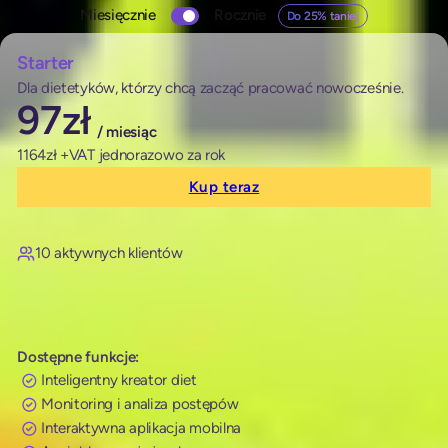
Zmień
Rocznie
Miesięcznie
Do 25% taniej
cennik
Miesięcznie
Rocznie Do 25% taniej
Starter
Dla dietetyków, którzy chcą zacząć pracować nowocześnie.
97
zł
/ miesiąc
1164zł +VAT jednorazowo za rok
Kup teraz
10 aktywnych klientów
Dostępne funkcje:
Inteligentny kreator diet
Monitoring i analiza postępów
Interaktywna aplikacja mobilna