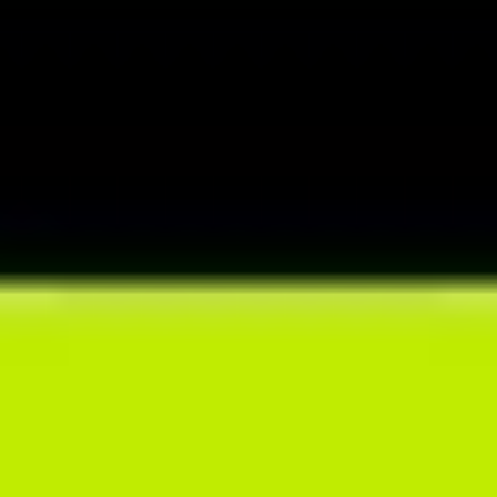
informacji o klientach
Uwolnij się od tworzenia ankiet i dzienników żywieniowych
za pomocą kilku narzędzi. Zbieraj dane o problemach zdrowotnych
klientów czy ich preferencjach żywieniowych w zautomatyzowany
sposób i przechowuj je w jednym miejscu.