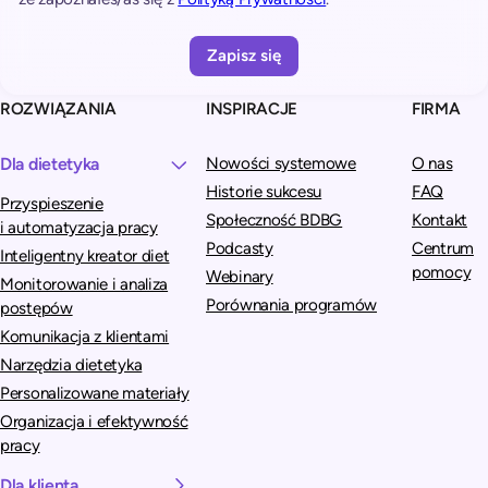
a
t
i
v
ROZWIĄZANIA
INSPIRACJE
FIRMA
e
:
Dla dietetyka
Nowości systemowe
O nas
Historie sukcesu
FAQ
Przyspieszenie
Społeczność BDBG
Kontakt
i automatyzacja pracy
Podcasty
Centrum
Inteligentny kreator diet
pomocy
Webinary
Monitorowanie i analiza
Porównania programów
postępów
Komunikacja z klientami
Narzędzia dietetyka
Personalizowane materiały
Organizacja i efektywność
pracy
Dla klienta