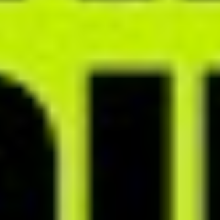
MODUŁY ZARZĄDZANIA GABINETEM
Efektywnie organizuj swoją
pracę
Planuj konsultacje i inne wydarzenia w jednym miejscu, dzięki
wewnętrznemu terminarzowi, który możesz połączyć z kalendarzem
Google.
Z dowolnego miejsca w systemie twórz zadania, które pojawią się
na Twojej liście to-do. Nadawaj im priorytety i określaj termin
realizacji, żeby