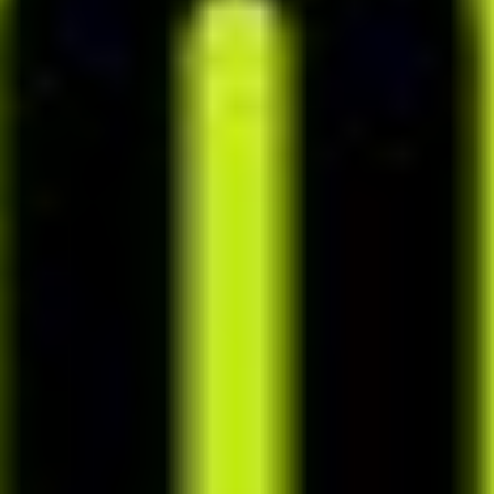
Nie frustruję się już przy
układaniu jadłospisów,