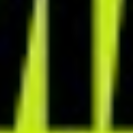
Zwiększ wartość swoich usług
dzięki aplikacji mobilnej
Wykorzystaj interaktywne funkcje aplikacji, żeby zwiększyć
zaangażowanie klientów w proces. Zapewnij im niekończące się
kulinarne inspiracje dzięki dostępowi do bazy >6500 przepisów.
Po zakończonej współpracy zaproponuj klientom dalsze korzystanie
z aplikacji i zapewnij sobie powtarzalny, pasywny przychód.