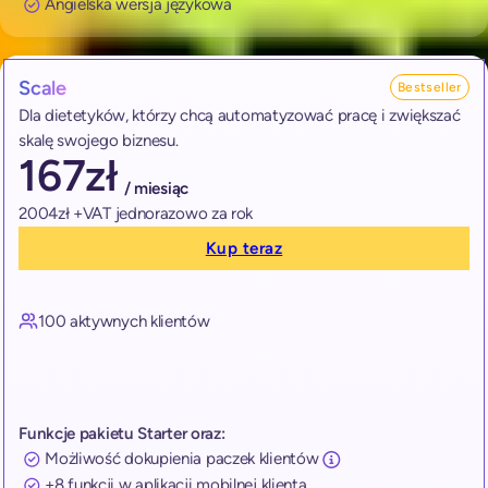
Angielska wersja językowa
Scale
Bestseller
Dla dietetyków, którzy chcą automatyzować pracę i zwiększać
skalę swojego biznesu.
167
zł
/ miesiąc
2004zł +VAT jednorazowo za rok
Kup teraz
100 aktywnych klientów
Funkcje pakietu Starter oraz:
Możliwość dokupienia paczek klientów
+8 funkcji w aplikacji mobilnej klienta