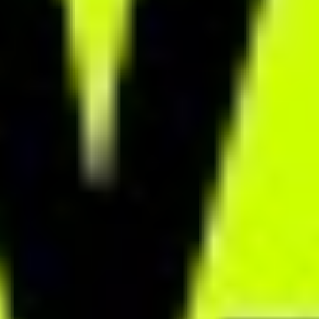
Marcin Osowski
Dietetyk sportowy
MODUŁ MONITORINGU
Śledź postępy klientów
Analizuj posiłki swoich klientów i ich progres sylwetkowy w module
monitoringu. Czuwaj nad przebiegiem współpracy w czasie
rzeczywistym i reaguj na bieżąco na potrzeby klientów. Zapobiegaj
urywającym się współpracom i zwiększ skuteczność procesu
dietetycznego.