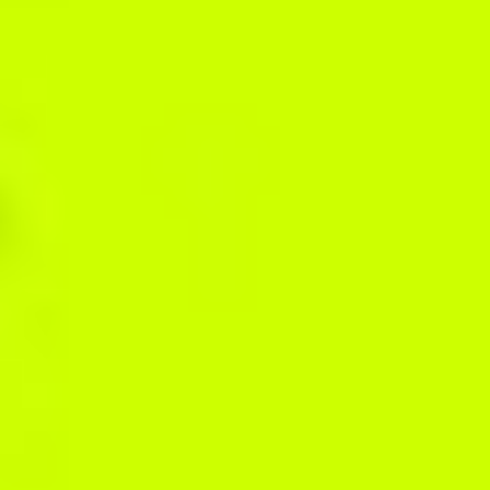
Pracuj na ogólnych
założeniach i buduj
samodzielność klientów
Zasugeruj klientom energetyczność diety i rozkład makroskładników
(całościowo oraz na posiłki). Udostępnij im w aplikacji bazę >6500
przepisów i pozwól dokonywać własnych wyborów żywieniowych.