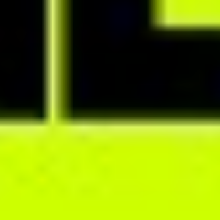
MODUŁY ZARZĄDZANIA GABINETEM
Efektywnie organizuj swoją
pracę
Planuj konsultacje i inne wydarzenia w jednym miejscu, dzięki
wewnętrznemu terminarzowi, który możesz połączyć z kalendarzem
Google.
Z dowolnego miejsca w systemie twórz zadania, które pojawią się
na Twojej liście to-do. Nadawaj im priorytety i określaj termin
realizacji.