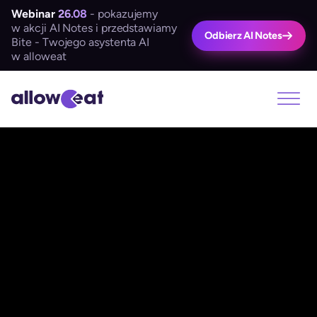
Webinar
26.08
- pokazujemy
w akcji AI Notes i przedstawiamy
Odbierz AI Notes
Bite - Twojego asystenta AI
w alloweat
JESTEŚ DIETETYKIEM SPORTOWYM?
Dowiedz się, jak alloweat
pomaga
dietetykom sportowym