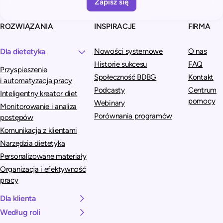
i
v
ROZWIĄZANIA
INSPIRACJE
FIRMA
e
:
Dla dietetyka
Nowości systemowe
O nas
Historie sukcesu
FAQ
Przyspieszenie
Społeczność BDBG
Kontakt
i automatyzacja pracy
Podcasty
Centrum
Inteligentny kreator diet
pomocy
Webinary
Monitorowanie i analiza
Porównania programów
postępów
Komunikacja z klientami
Narzędzia dietetyka
Personalizowane materiały
Organizacja i efektywność
pracy
Dla klienta
Według roli