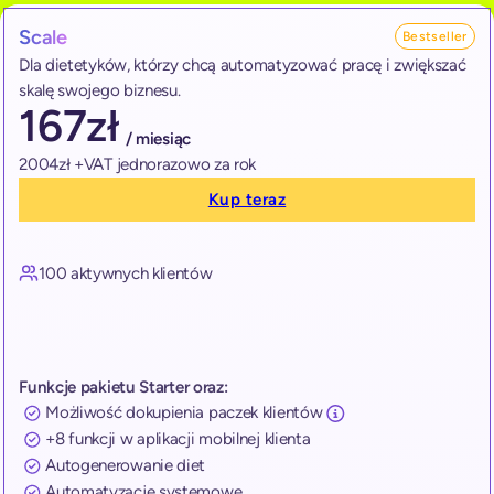
Scale
Bestseller
Dla dietetyków, którzy chcą automatyzować pracę i zwiększać
skalę swojego biznesu.
167
zł
/ miesiąc
2004zł +VAT jednorazowo za rok
Kup teraz
100 aktywnych klientów
Funkcje pakietu Starter oraz:
Możliwość dokupienia paczek klientów
+8 funkcji w aplikacji mobilnej klienta
Autogenerowanie diet
Automatyzacje systemowe