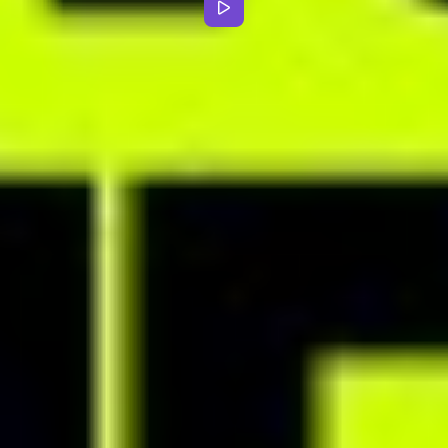
wiadomości głosowe i przesyłaj pliki.
APLIKACJA MOBILNA
Zwiększ wartość swoich usług