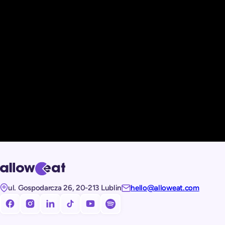
ul. Gospodarcza 26, 20-213 Lublin
hello@alloweat.com
Obserwuj nas na facebooku!
Obserwuj nas na Instagramie!
Obserwuj nas na LinkedIn!
Obserwuj nas na TikToku!
Subskrybuj nasz kanał na Youtube!
Subskrybuj nasz kanał na Spotify!