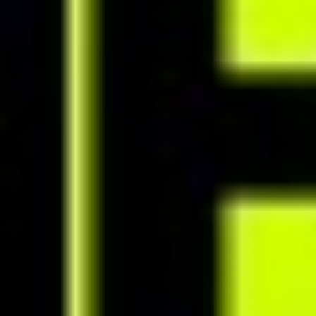
dzięki aplikacji mobilnej
Wykorzystaj interaktywne funkcje aplikacji, żeby zwiększyć
zaangażowanie klientów w proces. Po zakończonej współpracy
zaproponuj klientom dalsze korzystanie z aplikacji i zapewnij sobie
powtarzalny, pasywny przychód.