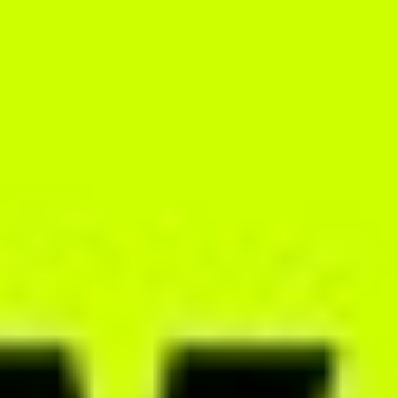
Praca na alloweat pozwoliła
mi zamienić klepanie
jadłospisów w proces edukacji
pacjenta.