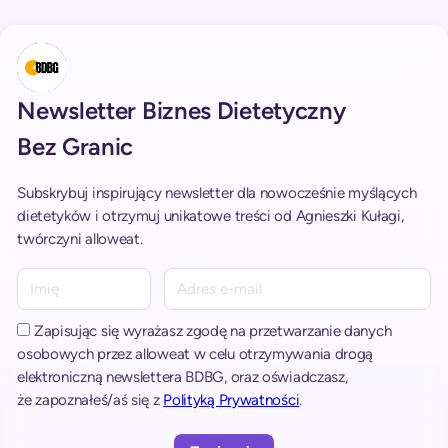
Newsletter Biznes Dietetyczny
Bez Granic
Subskrybuj inspirujący newsletter dla nowocześnie myślących
dietetyków i otrzymuj unikatowe treści od Agnieszki Kułagi,
twórczyni alloweat.
A
l
t
Zapisując się wyrażasz zgodę na przetwarzanie danych
e
osobowych przez alloweat w celu otrzymywania drogą
r
elektroniczną newslettera BDBG, oraz oświadczasz,
n
że zapoznałeś/aś się z
Polityką Prywatności
.
a
t