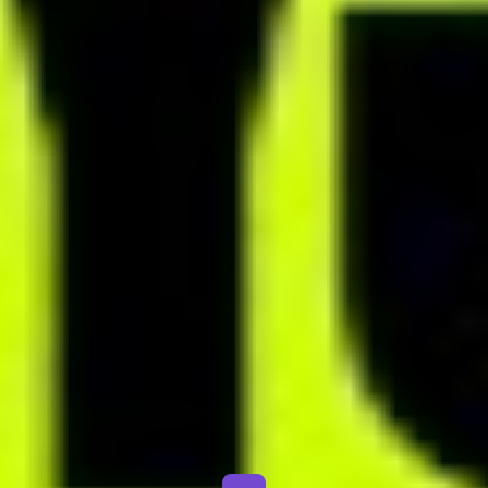
CHAT
Usprawnij komunikację
z klientami
Wykorzystaj wygodny chat systemowy lub dedykowaną aplikację
mobilną dla dietetyka, żeby utrzymać kontakt z klientami zawsze,
gdy tego potrzebują. Wymieniaj wiadomości tekstowe, nagrywaj