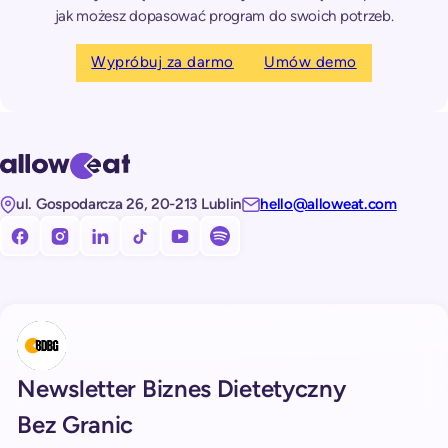
jak możesz dopasować program do swoich potrzeb.
Wypróbuj za darmo
Umów demo
ul. Gospodarcza 26, 20-213 Lublin
hello@alloweat.com
Obserwuj nas na facebooku!
Obserwuj nas na Instagramie!
Obserwuj nas na LinkedIn!
Obserwuj nas na TikToku!
Subskrybuj nasz kanał na Youtube!
Subskrybuj nasz kanał na Spotify!
Newsletter Biznes Dietetyczny
Bez Granic