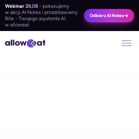
Webinar
26.08
- pokazujemy
w akcji AI Notes i przedstawiamy
Odbierz AI Notes
Bite - Twojego asystenta AI
w alloweat