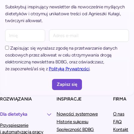
Subskrybuj inspirujący newsletter dla nowocześnie myślących
dietetyków i otrzymuj unikatowe treści od Agnieszki Kułagi,
twórczyni alloweat.
A
l
t
Zapisując się wyrażasz zgodę na przetwarzanie danych
e
osobowych przez alloweat w celu otrzymywania drogą
r
elektroniczną newslettera BDBG, oraz oświadczasz,
n
że zapoznałeś/aś się z
Polityką Prywatności
.
a
t
i
v
ROZWIĄZANIA
INSPIRACJE
FIRMA
e
:
Dla dietetyka
Nowości systemowe
O nas
Historie sukcesu
FAQ
Przyspieszenie
Społeczność BDBG
Kontakt
i automatyzacja pracy