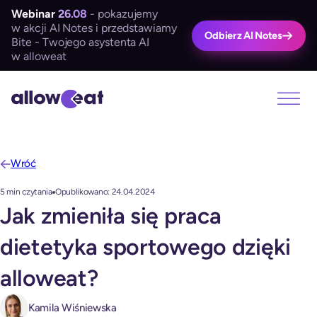
Webinar
26.08
- pokazujemy
w akcji AI Notes i przedstawiamy
Odbierz AI Notes
Bite - Twojego asystenta AI
w alloweat
Wróć
5 min czytania
Opublikowano: 24.04.2024
Jak zmieniła się praca
dietetyka sportowego dzięki
alloweat?
Kamila Wiśniewska