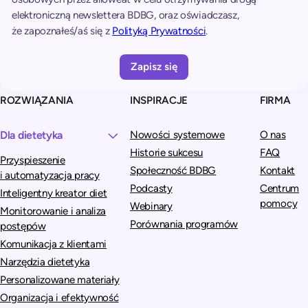
r
elektroniczną newslettera BDBG, oraz oświadczasz,
n
że zapoznałeś/aś się z
Polityką Prywatności
.
a
t
i
v
ROZWIĄZANIA
INSPIRACJE
FIRMA
e
:
Dla dietetyka
Nowości systemowe
O nas
Historie sukcesu
FAQ
Przyspieszenie
Społeczność BDBG
Kontakt
i automatyzacja pracy
Podcasty
Centrum
Inteligentny kreator diet
pomocy
Webinary
Monitorowanie i analiza
Porównania programów
postępów
Komunikacja z klientami
Narzędzia dietetyka
Personalizowane materiały
Organizacja i efektywność