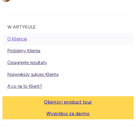
W ARTYKULE
O Kliencie
Problemy Klienta
Osiągnięte rezultaty
Największy sukces Klienta
A co na to Klient?
Obejrzyj product tour
Wypróbuj za darmo