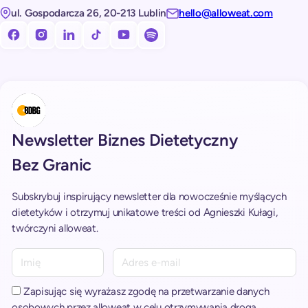
ul. Gospodarcza 26, 20-213 Lublin
hello@alloweat.com
Obserwuj nas na facebooku!
Obserwuj nas na Instagramie!
Obserwuj nas na LinkedIn!
Obserwuj nas na TikToku!
Subskrybuj nasz kanał na Youtube!
Subskrybuj nasz kanał na Spotify!
Newsletter Biznes Dietetyczny
Bez Granic
Subskrybuj inspirujący newsletter dla nowocześnie myślących
dietetyków i otrzymuj unikatowe treści od Agnieszki Kułagi,
twórczyni alloweat.
A
l
t
Zapisując się wyrażasz zgodę na przetwarzanie danych
e
osobowych przez alloweat w celu otrzymywania drogą