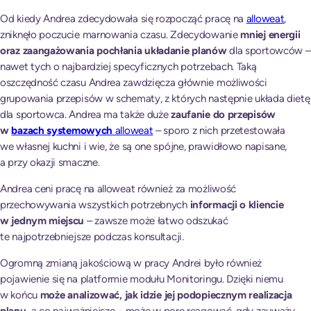
Od kiedy Andrea zdecydowała się rozpocząć pracę na
alloweat
,
zniknęło poczucie marnowania czasu. Zdecydowanie
mniej energii
oraz zaangażowania pochłania układanie planów
dla sportowców –
nawet tych o najbardziej specyficznych potrzebach. Taką
oszczędność czasu Andrea zawdzięcza głównie możliwości
grupowania przepisów w schematy, z których następnie układa dietę
dla sportowca. Andrea ma także duże
zaufanie do przepisów
w
bazach systemowych
alloweat
– sporo z nich przetestowała
we własnej kuchni i wie, że są one spójne, prawidłowo napisane,
a przy okazji smaczne.
Andrea ceni pracę na alloweat również za możliwość
przechowywania wszystkich potrzebnych
informacji o kliencie
w jednym miejscu
– zawsze może łatwo odszukać
te najpotrzebniejsze podczas konsultacji.
Ogromną zmianą jakościową w pracy Andrei było również
pojawienie się na platformie modułu Monitoringu. Dzięki niemu
w końcu
może analizować, jak idzie jej podopiecznym realizacja