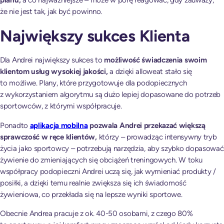
planu,
a co najważniejsze – może w porę reagować, gdy zauważy,
że nie jest tak, jak być powinno.
Największy sukces Klienta
Dla Andrei największy sukces to
możliwość świadczenia swoim
klientom usług wysokiej jakości,
a dzięki alloweat stało się
to możliwe. Plany, które przygotowuje dla podopiecznych
z wykorzystaniem algorytmu są dużo lepiej dopasowane do potrzeb
sportowców, z którymi współpracuje.
Ponadto
aplikacja mobilna
pozwala Andrei przekazać większą
sprawczość w ręce klientów,
którzy – prowadząc intensywny tryb
życia jako sportowcy – potrzebują narzędzia, aby szybko dopasować
żywienie do zmieniających się obciążeń treningowych. W toku
współpracy podopieczni Andrei uczą się, jak wymieniać produkty /
posiłki, a dzięki temu realnie zwiększa się ich świadomość
żywieniowa, co przekłada się na lepsze wyniki sportowe.
Obecnie Andrea pracuje z ok. 40-50 osobami, z czego 80%