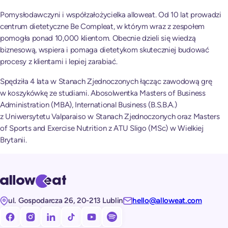
Pomysłodawczyni i współzałożycielka alloweat. Od 10 lat prowadzi
centrum dietetyczne Be Compleat, w którym wraz z zespołem
pomogła ponad 10,000 klientom. Obecnie dzieli się wiedzą
biznesową, wspiera i pomaga dietetykom skuteczniej budować
procesy z klientami i lepiej zarabiać.
Spędziła 4 lata w Stanach Zjednoczonych łącząc zawodową grę
w koszykówkę ze studiami. Abosolwentka Masters of Business
Administration (MBA), International Business (B.S.B.A.)
z Uniwersytetu Valparaiso w Stanach Zjednoczonych oraz Masters
of Sports and Exercise Nutrition z ATU Sligo (MSc) w Wielkiej
Brytanii.
ul. Gospodarcza 26, 20-213 Lublin
hello@alloweat.com
Obserwuj nas na facebooku!
Obserwuj nas na Instagramie!
Obserwuj nas na LinkedIn!
Obserwuj nas na TikToku!
Subskrybuj nasz kanał na Youtube!
Subskrybuj nasz kanał na Spotify!