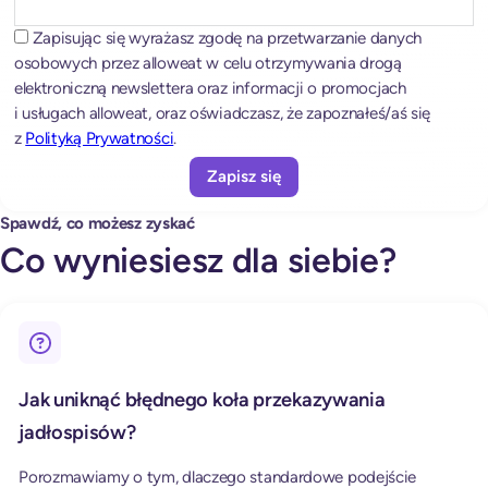
n
a
Zapisując się wyrażasz zgodę na przetwarzanie danych
t
osobowych przez alloweat w celu otrzymywania drogą
i
elektroniczną newslettera oraz informacji o promocjach
v
i usługach alloweat, oraz oświadczasz, że zapoznałeś/aś się
e
z
Polityką Prywatności
.
:
Spawdź, co możesz zyskać
Co wyniesiesz dla siebie?
Jak uniknąć błędnego koła przekazywania
jadłospisów?
Porozmawiamy o tym, dlaczego standardowe podejście