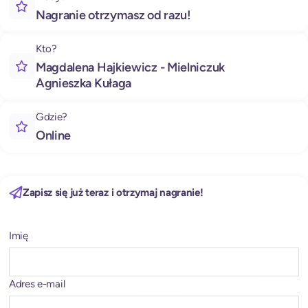
Nagranie otrzymasz od razu!
Kto?
Magdalena Hajkiewicz - Mielniczuk
Agnieszka Kułaga
Gdzie?
Online
Zapisz się już teraz i otrzymaj nagranie!
Imię
A
l
t
e
Adres e-mail
r