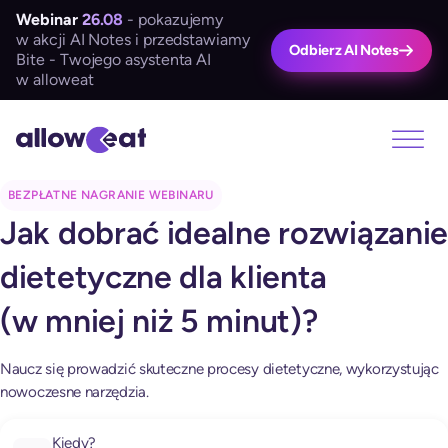
Webinar
26.08
- pokazujemy
w akcji AI Notes i przedstawiamy
Odbierz AI Notes
Bite - Twojego asystenta AI
w alloweat
BEZPŁATNE NAGRANIE WEBINARU
Jak dobrać idealne rozwiązani
dietetyczne dla klienta
(w mniej niż 5 minut)?
Naucz się prowadzić skuteczne procesy dietetyczne, wykorzystując
nowoczesne narzędzia.
Kiedy?