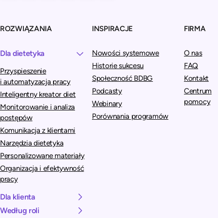
ROZWIĄZANIA
INSPIRACJE
FIRMA
Dla dietetyka
Nowości systemowe
O nas
Historie sukcesu
FAQ
Przyspieszenie
Społeczność BDBG
Kontakt
i automatyzacja pracy
Podcasty
Centrum
Inteligentny kreator diet
pomocy
Webinary
Monitorowanie i analiza
Porównania programów
postępów
Komunikacja z klientami
Narzędzia dietetyka
Personalizowane materiały
Organizacja i efektywność
pracy
Dla klienta
Według roli