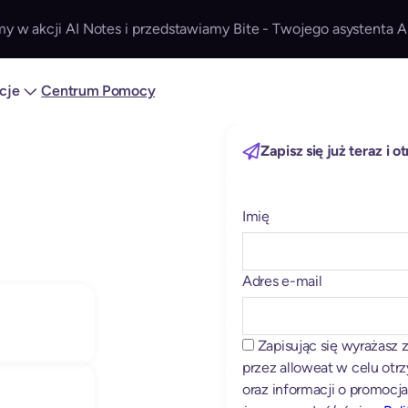
y w akcji AI Notes i przedstawiamy Bite - Twojego asystenta A
acje
Centrum Pomocy
Zapisz się już teraz i 
Imię
A
l
t
Adres e-mail
e
r
n
Zapisując się wyrażasz
a
przez alloweat w celu otr
t
oraz informacji o promocja
i