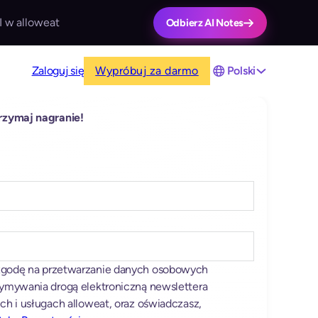
I w alloweat
Odbierz AI Notes
Zaloguj się
Wypróbuj za darmo
Polski
otrzymaj nagranie!
 zgodę na przetwarzanie danych osobowych
zymywania drogą elektroniczną newslettera
ch i usługach alloweat, oraz oświadczasz,