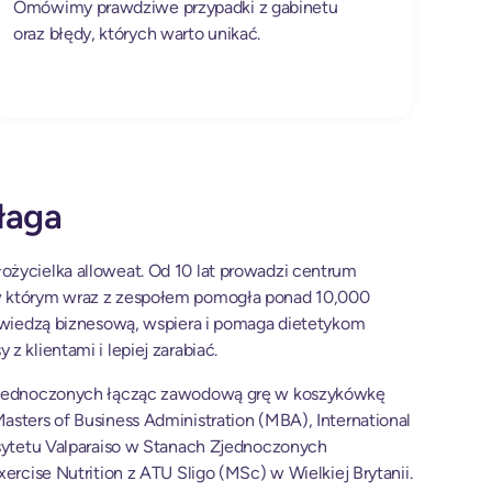
Omówimy prawdziwe przypadki z gabinetu
oraz błędy, których warto unikać.
łaga
życielka alloweat. Od 10 lat prowadzi centrum
w którym wraz z zespołem pomogła ponad 10,000
ę wiedzą biznesową, wspiera i pomaga dietetykom
z klientami i lepiej zarabiać.
 Zjednoczonych łącząc zawodową grę w koszykówkę
asters of Business Administration (MBA), International
rsytetu Valparaiso w Stanach Zjednoczonych
xercise Nutrition z ATU Sligo (MSc) w Wielkiej Brytanii.