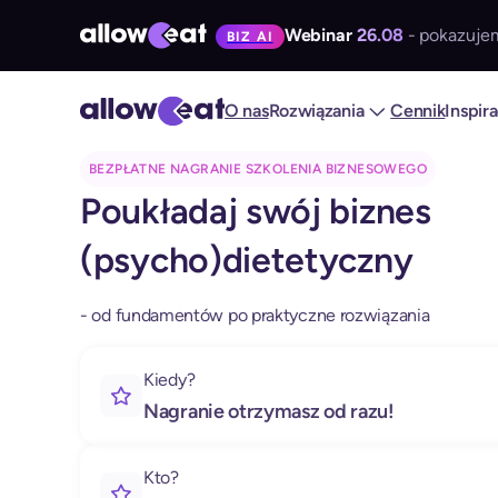
Webinar
26.08
- pokazujem
BIZ AI
O nas
Rozwiązania
Cennik
Inspir
BEZPŁATNE NAGRANIE SZKOLENIA BIZNESOWEGO
Poukładaj swój biznes
(psycho)dietetyczny
- od fundamentów po praktyczne rozwiązania
Kiedy?
Nagranie otrzymasz od razu!
Kto?