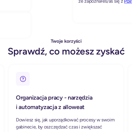
że zapoznałeś/aś się z
Pol
v
e
:
Twoje korzyści
Sprawdź, co możesz zyskać
Organizacja pracy - narzędzia
i automatyzacja z alloweat
Dowiesz się, jak uporządkować procesy w swoim
gabinecie, by oszczędzać czas i zwiększać