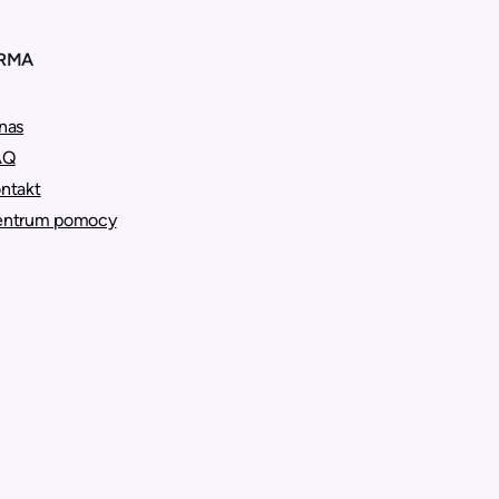
IRMA
nas
AQ
ntakt
entrum pomocy