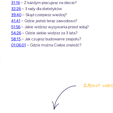
31:16
– Z każdym pracujesz na diecie?
32:26
– 3 rady dla dietetyków
39:40
– Skąd czerpiesz wiedzę?
41:41
– Gdzie jesteś teraz zawodowo?
51:56
– Jakie widzisz wyzywania przed sobą?
54:26
– Gdzie siebie widzisz za 3 lata?
58:15
– Jak czujesz budowanie zespołu?
01:06:01
– Gdzie można Ciebie znaleźć?