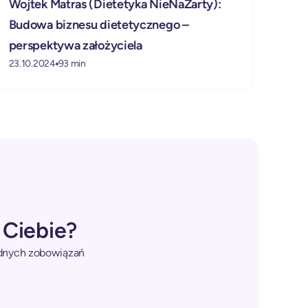
Wojtek Matras (Dietetyka NieNaŻarty):
Kuba
Budowa biznesu dietetycznego –
twór
perspektywa założyciela
biz
23.10.2024
93 min
18.10
 Ciebie?
żadnych zobowiązań