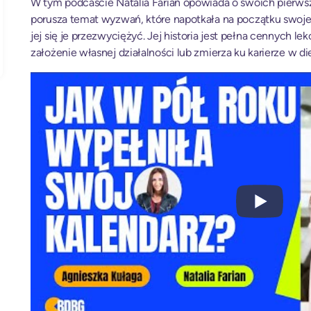
W tym podcaście Natalia Farian opowiada o swoich pierw
porusza temat wyzwań, które napotkała na początku swojej 
jej się je przezwyciężyć. Jej historia jest pełna cennych le
założenie własnej działalności lub zmierza ku karierze w di