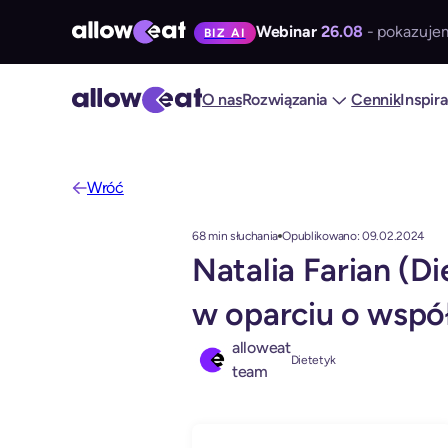
Webinar
26.08
- pokazujem
BIZ AI
O nas
Rozwiązania
Cennik
Inspir
Wróć
68 min słuchania
Opublikowano: 09.02.2024
Natalia Farian (Di
w oparciu o współ
alloweat
Dietetyk
team