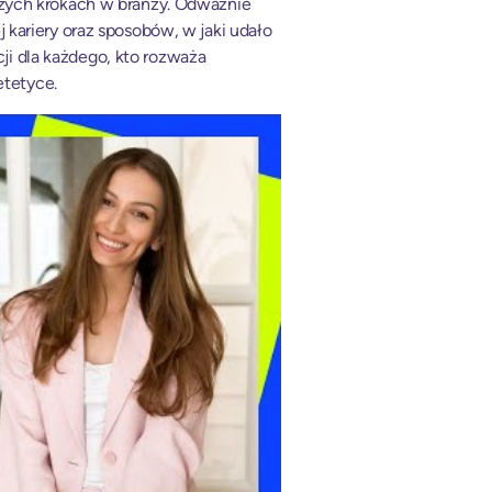
szych krokach w branży. Odważnie
kariery oraz sposobów, w jaki udało
kcji dla każdego, kto rozważa
etetyce.