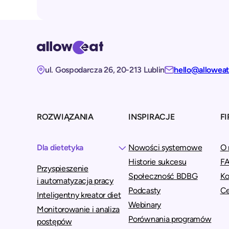
ul. Gospodarcza 26, 20-213 Lublin
hello@allowea
ROZWIĄZANIA
INSPIRACJE
F
Dla dietetyka
Nowości systemowe
O 
Historie sukcesu
F
Przyspieszenie
Społeczność BDBG
Ko
i automatyzacja pracy
Podcasty
C
Inteligentny kreator diet
Webinary
Monitorowanie i analiza
Porównania programów
postępów