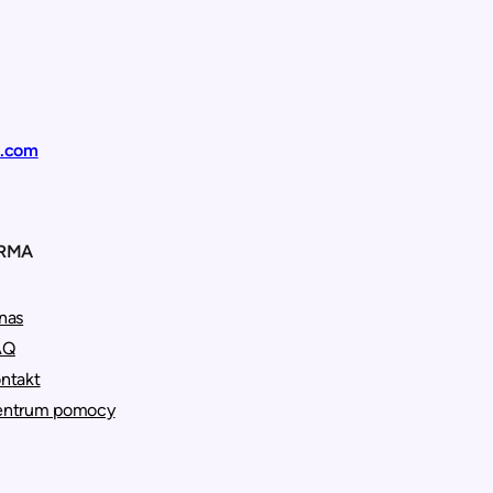
t.com
IRMA
nas
AQ
ntakt
entrum pomocy