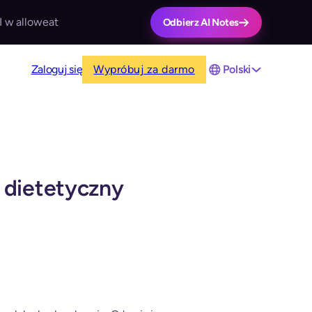
I w alloweat
Odbierz AI Notes
Zaloguj się
Wypróbuj za darmo
Polski
s dietetyczny