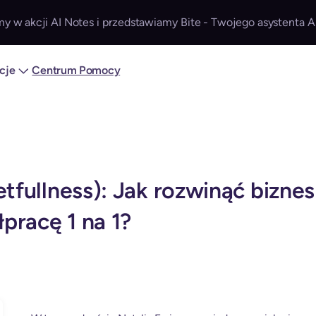
y w akcji AI Notes i przedstawiamy Bite - Twojego asystenta A
acje
Centrum Pomocy
etfullness): Jak rozwinąć bizne
pracę 1 na 1?