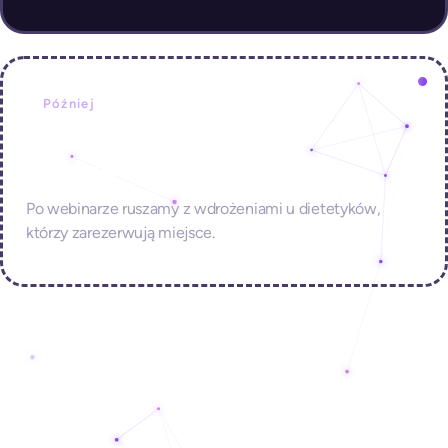
Później
Wdrożenia
Po webinarze ruszamy z wdrożeniami u dietetyków,
którzy zarezerwują miejsce.
Zostaw email i bądź pierwszy/a.