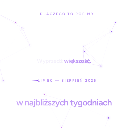
DLACZEGO TO ROBIMY
Branża zmienia się szybciej,
niż większość chce
zauważyć.
Wyprzedź
większość.
LIPIEC — SIERPIEŃ 2026
Co Cię czeka
w najbliższych tygodniach