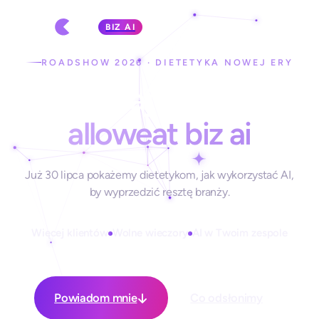
BIZ AI
ROADSHOW 2026 · DIETETYKA NOWEJ ERY
Zarabiaj więcej z
alloweat biz ai
Już 30 lipca pokażemy dietetykom, jak wykorzystać AI,
by wyprzedzić resztę branży.
Więcej klientów
Wolne wieczory
AI w Twoim zespole
Powiadom mnie
Co odsłonimy