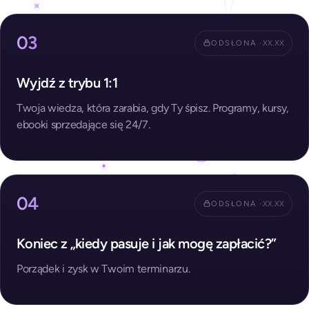
03
ODSŁONA ·
XX.XX
Wyjdź z trybu 1:1
Twoja wiedza, która zarabia, gdy Ty śpisz. Programy, kursy,
ebooki sprzedające się 24/7.
04
ODSŁONA ·
XX.XX
Koniec z „kiedy pasuje i jak mogę zapłacić?”
Porządek i zysk w Twoim terminarzu.