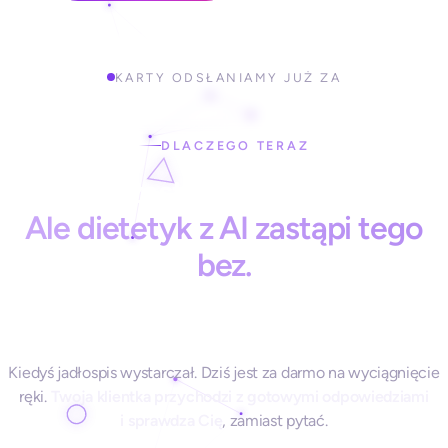
KARTY ODSŁANIAMY JUŻ ZA
DLACZEGO TERAZ
AI nie zastępuje dietetyka.
Ale dietetyk z AI zastąpi tego
bez.
Kiedyś jadłospis wystarczał. Dziś jest za darmo na wyciągnięcie
ręki.
Twoja klientka przychodzi z gotowymi odpowiedziami
i sprawdza Cię
, zamiast pytać.