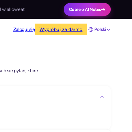
I w alloweat
Odbierz AI Notes
Zaloguj się
Wypróbuj za darmo
Polski
ch się pytań, które