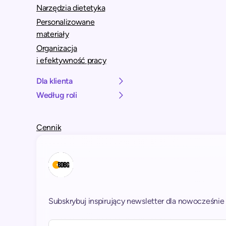
Narzędzia dietetyka
Personalizowane
materiały
Organizacja
i efektywność pracy
Dla klienta
Według roli
Cennik
Subskrybuj inspirujący newsletter dla nowocześnie 
A