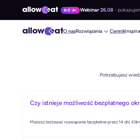
Webinar
26.08
- pokazujem
BIZ AI
O nas
Rozwiązania
Cennik
Inspir
Potrzebujesz wiedz
Czy istnieje możliwość bezpłatnego okr
Możesz testować rozwiązanie bezpłatnie przez 14 dni. Klikn