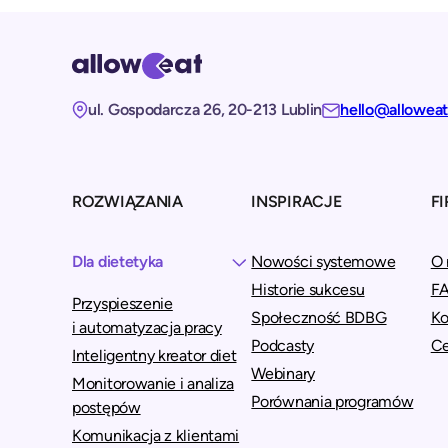
ul. Gospodarcza 26, 20-213 Lublin
hello@allowea
ROZWIĄZANIA
INSPIRACJE
F
Dla dietetyka
Nowości systemowe
O 
Historie sukcesu
F
Przyspieszenie
Społeczność BDBG
Ko
i automatyzacja pracy
Podcasty
C
Inteligentny kreator diet
Webinary
Monitorowanie i analiza
Porównania programów
postępów
Komunikacja z klientami