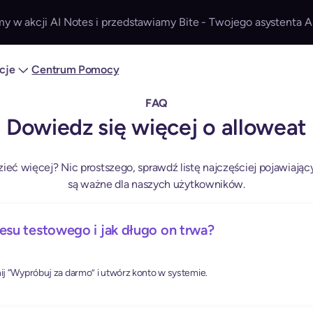
y w akcji AI Notes i przedstawiamy Bite - Twojego asystenta A
acje
Centrum Pomocy
FAQ
Dowiedz się więcej o alloweat
ieć więcej? Nic prostszego, sprawdź listę najczęściej pojawiający
są ważne dla naszych użytkowników.
esu testowego i jak długo on trwa?
ij “Wypróbuj za darmo” i utwórz konto w systemie.