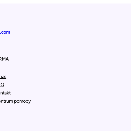
t.com
IRMA
nas
AQ
ntakt
entrum pomocy